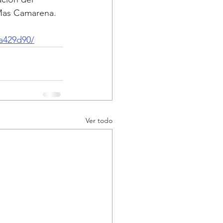
 Mas Camarena.
6a429d90/
Ver todo