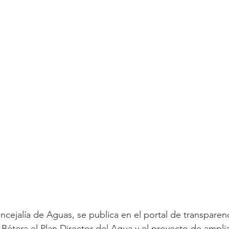
oncejalía de Aguas, se publica en el portal de transparen
Bétera el Plan Director del Agua y el proyecto de amplia